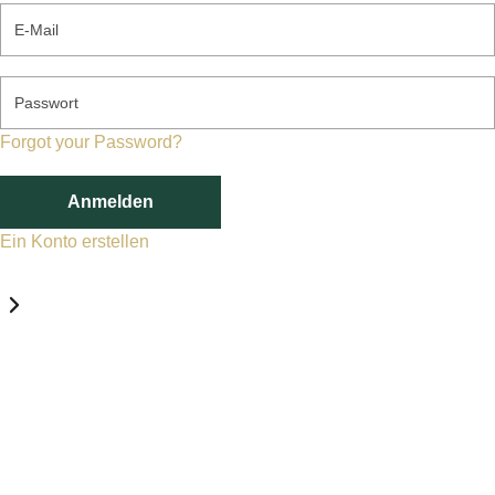
E-Mail
Passwort
Forgot your Password?
Anmelden
Ein Konto erstellen
Datenschutz-Einstellungen
Erforderlich
Statistik
Marketing
Erforderlich
Aktivieren
Diese Services und Technologien sind für den Betrieb von