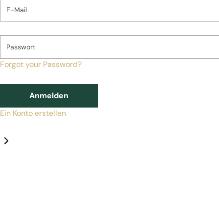
E-Mail
Passwort
Forgot your Password?
Anmelden
Ein Konto erstellen
Datenschutz-Einstellungen
Erforderlich
Statistik
Marketing
Erforderlich
Aktivieren