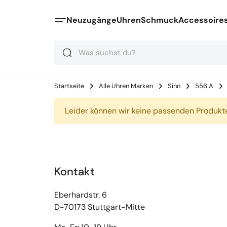
Neuzugänge
Uhren
Schmuck
Accessoire
Suche
Suche
Suche
Startseite
Alle Uhren Marken
Sinn
556 A
Leider können wir keine passenden Produkte
Kontakt
Eberhardstr. 6
D-70173 Stuttgart-Mitte