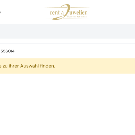
s
556.014
 zu ihrer Auswahl finden.