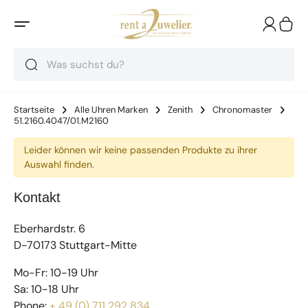
Suche
Suche
Suche
Startseite
Alle Uhren Marken
Zenith
Chronomaster
51.2160.4047/01.M2160
Leider können wir keine passenden Produkte zu ihrer
Auswahl finden.
Kontakt
Eberhardstr. 6
D-70173 Stuttgart-Mitte
Mo-Fr: 10-19 Uhr
Sa: 10-18 Uhr
Phone:
+ 49 (0) 711 292 834