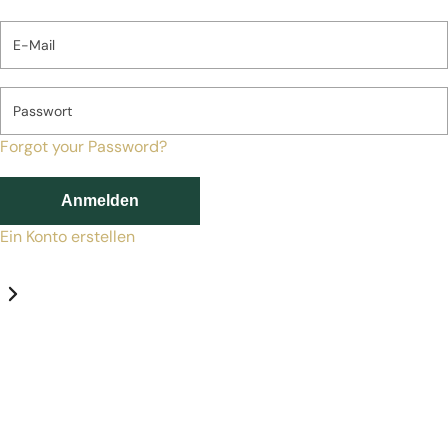
E-Mail
Passwort
Forgot your Password?
Anmelden
Ein Konto erstellen
Datenschutz-Einstellungen
Erforderlich
Statistik
Marketing
Erforderlich
Aktivieren