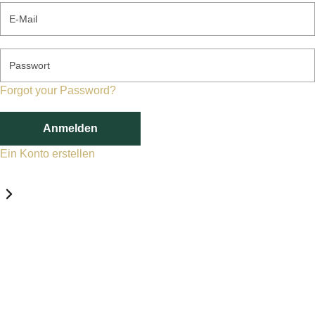
E-Mail
Passwort
Forgot your Password?
Anmelden
Ein Konto erstellen
Datenschutz-Einstellungen
Erforderlich
Statistik
Marketing
Erforderlich
Aktivieren
Diese Services und Technologien sind für den Betrieb von