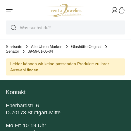
Suche
Suche
Suche
Startseite
Alle Uhren Marken
Glashütte Original
Senator
39-59-01-05-04
Leider können wir keine passenden Produkte zu ihrer
Auswahl finden.
Kontakt
Eberhardstr. 6
D-70173 Stuttgart-Mitte
Mo-Fr: 10-19 Uhr