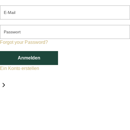
E-Mail
Passwort
Forgot your Password?
Anmelden
Ein Konto erstellen
Datenschutz-Einstellungen
Erforderlich
Statistik
Marketing
Erforderlich
Aktivieren