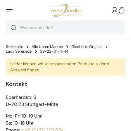
Suche
Suche
Suche
Startseite
Alle Uhren Marken
Glashütte Original
Lady Serenade
39-22-01-11-44
Leider können wir keine passenden Produkte zu ihrer
Auswahl finden.
Kontakt
Eberhardstr. 6
D-70173 Stuttgart-Mitte
Mo-Fr: 10-19 Uhr
Sa: 10-18 Uhr
Phone:
+ 49 (0) 711 292 834