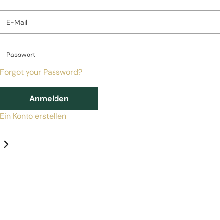
E-Mail
Passwort
Forgot your Password?
Anmelden
Ein Konto erstellen
Datenschutz-Einstellungen
Erforderlich
Statistik
Marketing
Erforderlich
Aktivieren