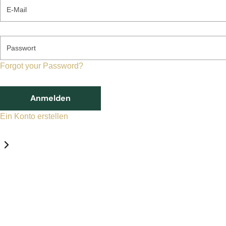
E-Mail
Passwort
Forgot your Password?
Anmelden
Ein Konto erstellen
Datenschutz-Einstellungen
Erforderlich
Statistik
Marketing
Erforderlich
Aktivieren