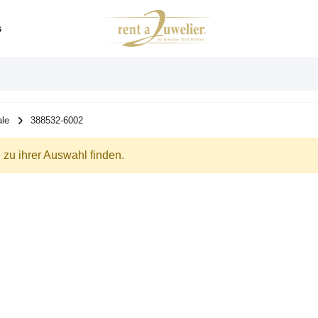
s
ale
388532-6002
zu ihrer Auswahl finden.