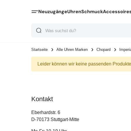
Neuzugänge
Uhren
Schmuck
Accessoire
Suche
Suche
Suche
Startseite
Alle Uhren Marken
Chopard
Imperi
Leider können wir keine passenden Produkte 
Kontakt
Eberhardstr. 6
D-70173 Stuttgart-Mitte