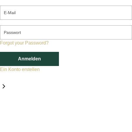
E-Mail
Passwort
Forgot your Password?
Anmelden
Ein Konto erstellen
Datenschutz-Einstellungen
Erforderlich
Statistik
Marketing
Erforderlich
Aktivieren