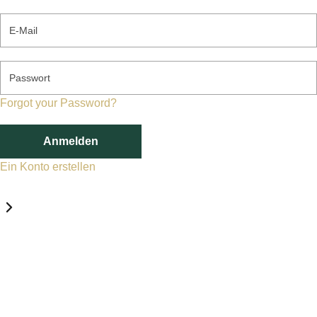
E-Mail
Passwort
Forgot your Password?
Anmelden
Ein Konto erstellen
Datenschutz-Einstellungen
Erforderlich
Statistik
Marketing
Erforderlich
Aktivieren