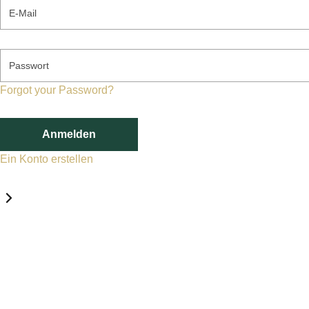
E-Mail
Passwort
Forgot your Password?
Anmelden
Ein Konto erstellen
Datenschutz-Einstellungen
Erforderlich
Statistik
Marketing
Erforderlich
Aktivieren