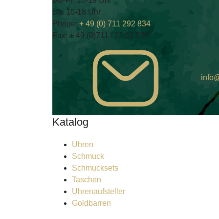
Mo-Fr: 10-19 Uhr
Sa: 10-18 Uhr
Phone:
+ 49 (0) 711 292 834
Fax:
+ 49 (0)711 / 22 61 577
info@
Katalog
Uhren
Schmuck
Schmucksets
Taschen
Uhrenaufsteller
Goldbarren