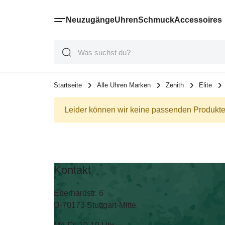
Neuzugänge
Uhren
Schmuck
Accessoires
Suche
Suche
Suche
Startseite
Alle Uhren Marken
Zenith
Elite
Leider können wir keine passenden Produkte 
Kontakt
Eberhardstr. 6
D-70173 Stuttgart-Mitte