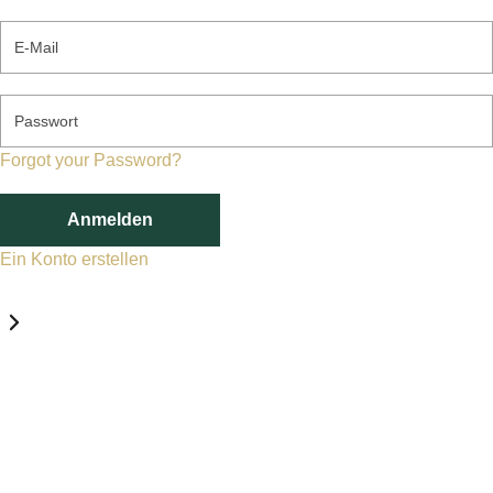
E-Mail
Passwort
Forgot your Password?
Anmelden
Ein Konto erstellen
Datenschutz-Einstellungen
Erforderlich
Statistik
Marketing
Erforderlich
Aktivieren