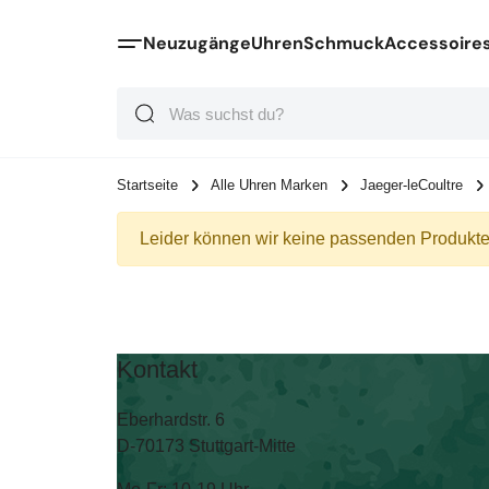
Neuzugänge
Uhren
Schmuck
Accessoire
Suche
Suche
Suche
Startseite
Alle Uhren Marken
Jaeger-leCoultre
Leider können wir keine passenden Produkte 
Kontakt
Eberhardstr. 6
D-70173 Stuttgart-Mitte