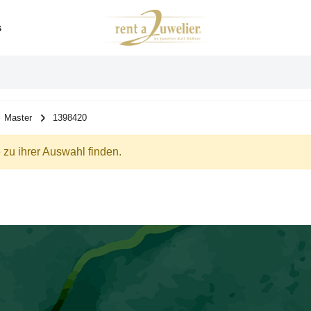
s
Master
1398420
zu ihrer Auswahl finden.