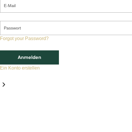
E-Mail
Passwort
Forgot your Password?
Anmelden
Ein Konto erstellen
Datenschutz-Einstellungen
Erforderlich
Statistik
Marketing
Erforderlich
Aktivieren