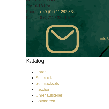
Mo-Fr: 10-19 Uhr
Sa: 10-18 Uhr
Phone:
+ 49 (0) 711 292 834
Fax:
+ 49 (0)711 / 22 61 577
info@
Katalog
Uhren
Schmuck
Schmucksets
Taschen
Uhrenaufsteller
Goldbarren