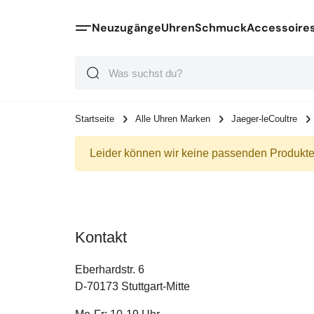
Neuzugänge
Uhren
Schmuck
Accessoire
Suche
Suche
Suche
Startseite
Alle Uhren Marken
Jaeger-leCoultre
Leider können wir keine passenden Produkte 
Kontakt
Eberhardstr. 6
D-70173 Stuttgart-Mitte