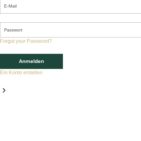
E-Mail
Passwort
Forgot your Password?
Anmelden
Ein Konto erstellen
Datenschutz-Einstellungen
Erforderlich
Statistik
Marketing
Erforderlich
Aktivieren