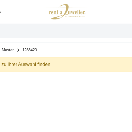
s
Master
1288420
zu ihrer Auswahl finden.