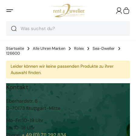
Suche
Suche
Suche
Startseite
Alle Uhren Marken
Rolex
Sea-Dweller
126600
Leider können wir keine passenden Produkte zu ihrer
Auswahl finden.
Kontakt
Eberhardstr. 6
D-70173 Stuttgart-Mitte
Mo-Fr: 10-19 Uhr
Sa: 10-18 Uhr
Phone:
+ 49 (0) 711 292 834