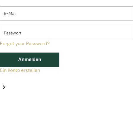
E-Mail
Passwort
Forgot your Password?
Anmelden
Ein Konto erstellen
Datenschutz-Einstellungen
Erforderlich
Statistik
Marketing
Erforderlich
Aktivieren