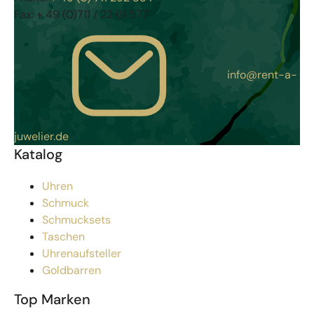
Fax:
+ 49 (0)711 / 22 61 577
info@rent-a-
juwelier.de
Katalog
Uhren
Schmuck
Schmucksets
Taschen
Uhrenaufsteller
Goldbarren
Top Marken