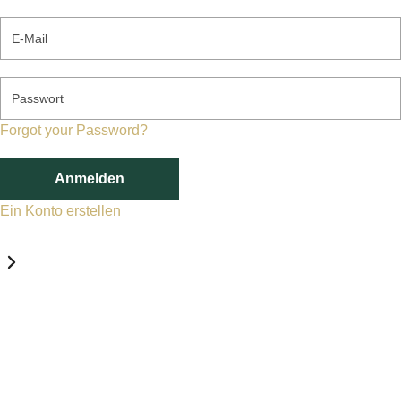
E-Mail
Passwort
Forgot your Password?
Anmelden
Ein Konto erstellen
Datenschutz-Einstellungen
Erforderlich
Statistik
Marketing
Erforderlich
Aktivieren