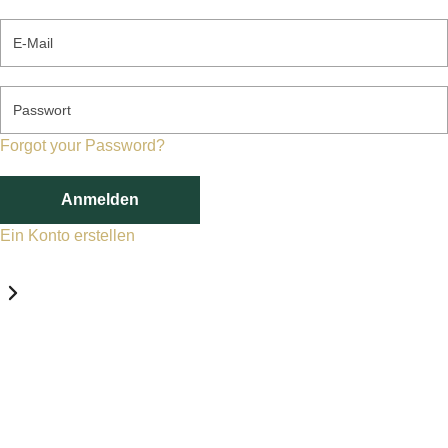
E-Mail
Passwort
Forgot your Password?
Anmelden
Ein Konto erstellen
Datenschutz-Einstellungen
Erforderlich
Statistik
Marketing
Erforderlich
Aktivieren